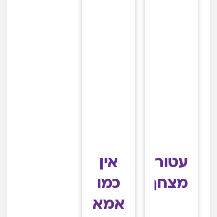
עטור
אין
מצחך
כמו
אמא