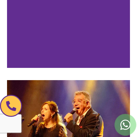
לוליפופ
לוליפופ
מחווה ללהיטי הזהב בשנות ה50-60