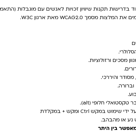
 מסמך WCAG2.0 מאת ארגון W3C.
ם
לולרי.
 מסכים ורזולוציות.
רים.
מסודר והיררכי.
ברורה.
וע.
סטואלי חלופי (alt).
ש במקש Ctrl ומקש + במקלדת
נע או מהבהב.
מאפשר בין היתר