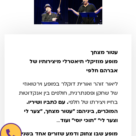
עטור מצחך
מופע מוזיקלי תיאטרלי מיצירותיו של
אברהם חלפי
ליאור זוהר ואורית דוקלר במופע וירטואוזי
של שחקן ופסנתרנית, חולפים בין אנקדוטות
בחייו ויצירתו של חלפי
.
עם כתביו ושיריו.
המוכרים, ביניהם: "עטור
מצחך, "צער לי
וצער לי" "תוכי יוסי" ועוד
…
מופע שבו צחוק ודמע שזורים אחד
בשני,