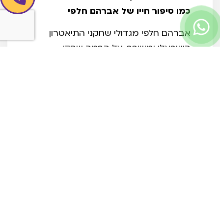
כמו סיפור חייו של אברהם חלפי
אברהם חלפי מגדולי שחקני התיאטרון
הישראלי ומשורר. על הבמה שחקן
כריזמטי, "שד משחת", וירטואוז, קומיקאי,
כובש את הקהל בכישרון, עליזות קלילות
ושמחת חיים.
מחוץ לבמה, אדם שקט וצנוע, ביישן, כמעט
נחבא אל הכלים, בודד, ובעל נפש משורר
מיוסרת
שיריו המולחנים נחשבים ליפים ביותר
במוזיקה העברית. אך חלפי סירב להזדהות
עם שיריו והעדיף להגדיר עצמו כשחקן
בלבד