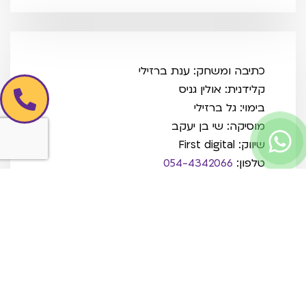
כתיבה ומשחק: ענת ברזילי
קלידנית: אולין גניס
בימוי: גל ברזילי
מוסיקה: שי בן יעקב
שיווק: First digital
טלפון:
054-4342066
מיקום בארץ:
מרכז
המלצות נוספות בשבילך