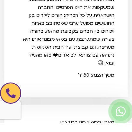
שמשקפות את חיינו הפרטיים והחברה
הישראלית על כל רבדיה: הורים לילדים בגן
החוששים מפועל ערבי שמסתובב באזור,
ויכוחים בין חברים בקבוצת מחאה, בחורה
צעירה שמתכתבת עם במאי מבוגר אותו היא
מעריצה, וגם קבוצת ועד הבית המקומית
נתראה עם צוותא. לב אדום❤️ צאו מהנייד
ובואו 🤗
משך הצגה: 80 ד'
מאת ובבימוי: רוני ברודצקי
שחקנים: אורי אוריין, טל בלנקשטיין פלג, עמרי